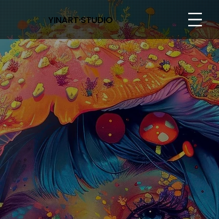
YINART·STUDIO