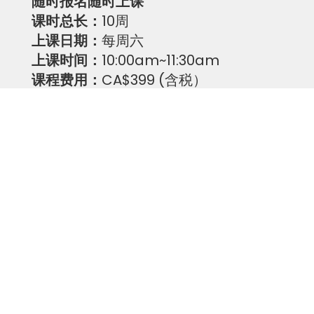
​随时报名随时上课
课时总长：
10周
上课日期：
每周六
上课时间：
10:00am~11:30am
课程费用：
CA$399 (含税）
制作材料：
CA$100/人
地点：
40 Boake Trail, Richmond Hill
（遇节假日，自动顺延到假日后的下一
周）
PAYMENT
EMT：
yingang.nick@gmail.com
GANG YIN
437-432-4757
遇节假日，自动顺延到假日后的下一周,