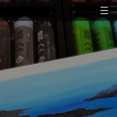
YINART·STUDIO