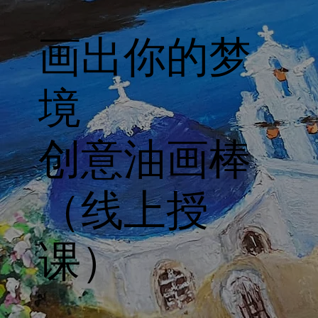
画出你的梦
境
​创意油画棒
（线上授
课）