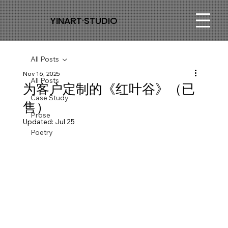
YINART·STUDIO
All Posts
Nov 16, 2025
All Posts
为客户定制的《红叶谷》（已
Case Study
售）
Prose
Updated:
Jul 25
Poetry