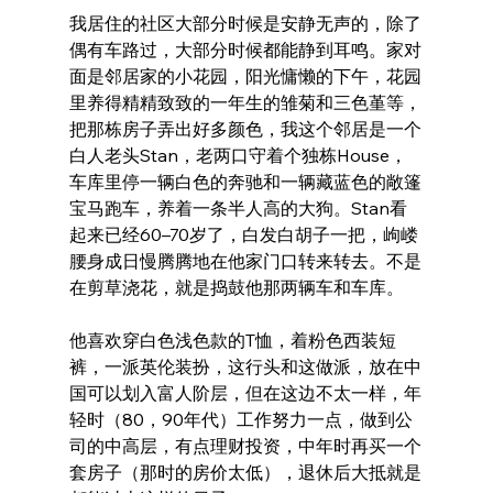
我居住的社区大部分时候是安静无声的，除了
偶有车路过，大部分时候都能静到耳鸣。家对
面是邻居家的小花园，阳光慵懒的下午，花园
里养得精精致致的一年生的雏菊和三色堇等，
把那栋房子弄出好多颜色，我这个邻居是一个
白人老头Stan，老两口守着个独栋House，
车库里停一辆白色的奔驰和一辆藏蓝色的敞篷
宝马跑车，养着一条半人高的大狗。Stan看
起来已经60–70岁了，白发白胡子一把，岣嵝
腰身成日慢腾腾地在他家门口转来转去。不是
在剪草浇花，就是捣鼓他那两辆车和车库。
他喜欢穿白色浅色款的T恤，着粉色西装短
裤，一派英伦装扮，这行头和这做派，放在中
国可以划入富人阶层，但在这边不太一样，年
轻时（80，90年代）工作努力一点，做到公
司的中高层，有点理财投资，中年时再买一个
套房子（那时的房价太低），退休后大抵就是