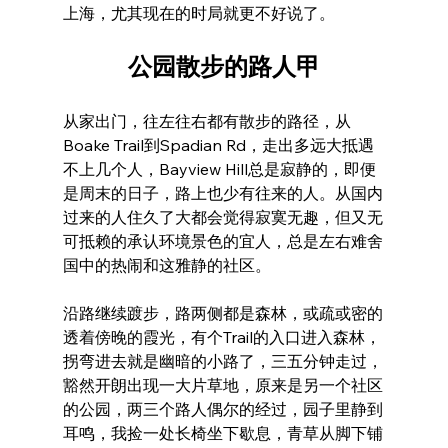
上海，尤其现在的时局就更不好说了。
公园散步的路人甲
从家出门，往左往右都有散步的路径，从
Boake Trail到Spadian Rd，走出多远大抵遇
不上几个人，Bayview Hill总是寂静的，即便
是周末的日子，路上也少有往来的人。从国内
过来的人住久了大都会觉得寂寞无趣，但又无
可抵赖的承认环境景色的宜人，总是左右难舍
国中的热闹和这雅静的社区。
沿路继续踱步，路两侧都是森林，或疏或密的
透着傍晚的霞光，有个Trail的入口进入森林，
拐弯进去就是幽暗的小路了，三五分钟走过，
豁然开朗出现一大片草地，原来是另一个社区
的公园，两三个路人偶尔的经过，园子里静到
耳鸣，我捡一处长椅坐下歇息，青草从脚下铺