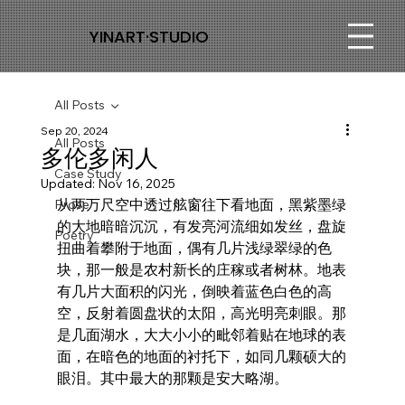
YINART·STUDIO
All Posts
Sep 20, 2024
All Posts
多伦多闲人
Case Study
Updated:
Nov 16, 2025
从两万尺空中透过舷窗往下看地面，黑紫墨绿
Prose
的大地暗暗沉沉，有发亮河流细如发丝，盘旋
Poetry
扭曲着攀附于地面，偶有几片浅绿翠绿的色
块，那一般是农村新长的庄稼或者树林。地表
有几片大面积的闪光，倒映着蓝色白色的高
空，反射着圆盘状的太阳，高光明亮刺眼。那
是几面湖水，大大小小的毗邻着贴在地球的表
面，在暗色的地面的衬托下，如同几颗硕大的
眼泪。其中最大的那颗是安大略湖。