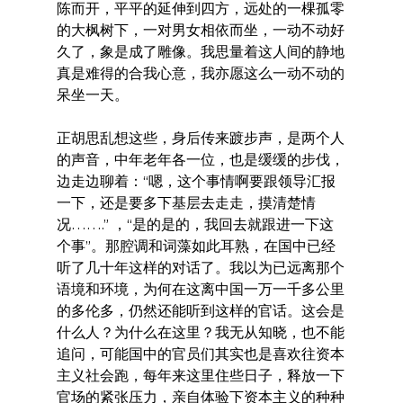
陈而开，平平的延伸到四方，远处的一棵孤零
的大枫树下，一对男女相依而坐，一动不动好
久了，象是成了雕像。我思量着这人间的静地
真是难得的合我心意，我亦愿这么一动不动的
呆坐一天。
正胡思乱想这些，身后传来踱步声，是两个人
的声音，中年老年各一位，也是缓缓的步伐，
边走边聊着：“嗯，这个事情啊要跟领导汇报
一下，还是要多下基层去走走，摸清楚情
况…….” ，“是的是的，我回去就跟进一下这
个事”。那腔调和词藻如此耳熟，在国中已经
听了几十年这样的对话了。我以为已远离那个
语境和环境，为何在这离中国一万一千多公里
的多伦多，仍然还能听到这样的官话。这会是
什么人？为什么在这里？我无从知晓，也不能
追问，可能国中的官员们其实也是喜欢往资本
主义社会跑，每年来这里住些日子，释放一下
官场的紧张压力，亲自体验下资本主义的种种