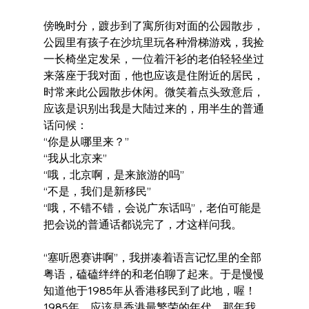
傍晚时分，踱步到了寓所街对面的公园散步，
公园里有孩子在沙坑里玩各种滑梯游戏，我捡
一长椅坐定发呆，一位着汗衫的老伯轻轻坐过
来落座于我对面，他也应该是住附近的居民，
时常来此公园散步休闲。微笑着点头致意后，
应该是识别出我是大陆过来的，用半生的普通
话问候：
“你是从哪里来？”
“我从北京来”
“哦，北京啊，是来旅游的吗”
“不是，我们是新移民”
“哦，不错不错，会说广东话吗”，老伯可能是
把会说的普通话都说完了，才这样问我。
“塞听恩赛讲啊”，我拼凑着语言记忆里的全部
粤语，磕磕绊绊的和老伯聊了起来。于是慢慢
知道他于1985年从香港移民到了此地，喔！
1985年，应该是香港最繁荣的年代，那年我