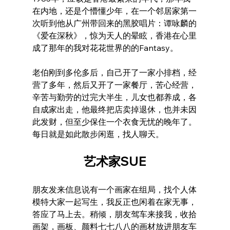
在内地，还是个懵懂少年，在一个邻居家第一
次听到他从广州带回来的黑胶唱片：谭咏麟的
《爱在深秋》，惊为天人的晕眩，香港在心里
成了那年的我对花花世界的的Fantasy。
老伯刚到多伦多后，自己开了一家小排档，经
营了多年，然后又开了一家餐厅，苦心经营，
辛苦与勤劳的过完大半生，儿女也都养成，各
自成家出走，他最终把店卖掉退休，也并未因
此发财，但至少保住一个衣食无忧的晚年了。
每日就是如此散步闲逛，找人聊天。
艺术家SUE
朋友发来信息说有一个画家在组局，找个人体
模特大家一起写生，我反正也闲着在家无事，
答应了马上去。稍倾，朋友驾车来接我，收拾
画架，画板、颜料七七八八的画材放进朋友车