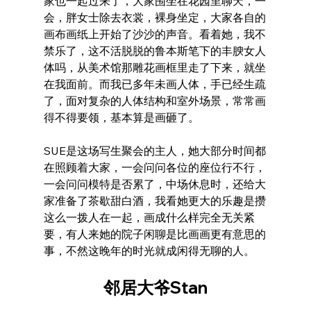
家也一起过来了，大家围坐在花园里聊天，一
会，胖女士除去衣裳，裸身坐定，大家各自的
画布画纸上开始了沙沙的声音。看着她，我不
禁乐了，这不活脱脱的鲁本斯笔下的丰腴女人
体吗，从美术馆那雕花画框里走了下来，就坐
在我面前。而我已多年未画人体，手已经生疏
了，面对复杂的人体结构和室外场景，常常画
得不得要领，基本算是画砸了。
SUE是这场写生聚会的主人，她大部分时间都
在照顾着大家，一会问问各位的座位行不行，
一会问问模特是否累了，中场休息时，还给大
家准备了茶歇甜白酒，我看她更大的乐趣是攒
这么一拨人在一起，画成什么样完全无关紧
要，有人来她的院子闲聊是比画画更有意思的
事，不然这晚年的时光就成闲得无聊的人。
邻居大爷Stan