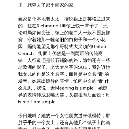
里，就奔去了那个画家的家。
画家是个本地老太太，据说祖上是英格兰过来
的，住在Richmond Hill镇上快一辈子了，无
论时局如何变迁，镇上的老白人一般不愿意挪
窝，守着她那一幢老旧的白房子和一个小花
园，隔街能望见那个哥特式大尖顶的United 
Church，街面上仍然是一到两层的传统商
铺，人行道还是砖石铺陈的路，隐约还有一些
老欧洲的影子。老太太名字叫SUE，我告诉她
我女儿的也是这个名字，而且是中文名“素”的
发音。她露出惊异的表情，忙问中文的“素”什
么意思，我说：素Meaning is simple。她惊
异的表情转成裂嘴大笑，头都扭向后面说：It 
is me. I am simple. 
今日她叫了她的一个女性朋友过来做模特，胖
胖乎乎的一个女士，还有其他几个镇子上的画